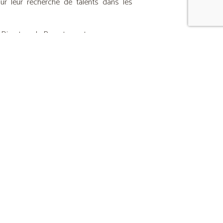
 leur recherche de talents dans les
 Directeur du Recrutement
eur de l’Informatique
eur de l’Organisation
eur Commercial