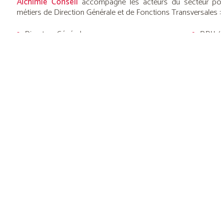
Alchimie Conseil
accompagne les acteurs du secteur pour
métiers de Direction Générale et de Fonctions Transversales :
Directeur Générale
DRH /
Directeur Supply Chain
Direct
Directeur d’Usine / Directeur de Production
Direct
Directeur de la Stratégie
Direct
Directeur Financier / Trésorier Groupe / M&A