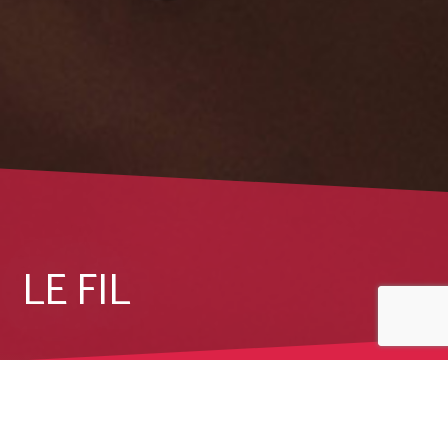
LE FIL
Accueil
/
Le Fil
/
Fichier média
/
homepage-expertise-sectors-dirfin