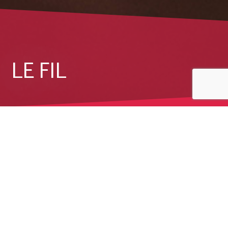
LE FIL
Accueil
/
Le Fil
/
Fichier média
/
Bus
BUS